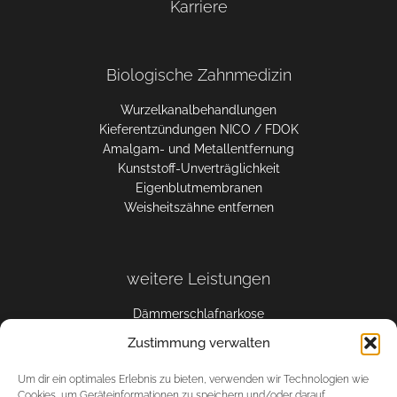
Karriere
Biologische Zahnmedizin
Wurzelkanalbehandlungen
Kieferentzündungen NICO / FDOK
Amalgam- und Metallentfernung
Kunststoff-Unverträglichkeit
Eigenblutmembranen
Weisheitszähne entfernen
weitere Leistungen
Dämmerschlafnarkose
Biologische Prophylaxe
Zustimmung verwalten
Keramikfüllungen
Keramikkronen und -brücken
Um dir ein optimales Erlebnis zu bieten, verwenden wir Technologien wie
Metallfreie Prothesen
Cookies, um Geräteinformationen zu speichern und/oder darauf