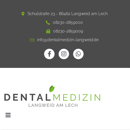
Schulstraße 23 - 86462 Langweid am Lech
08230-2859000
08230-2859009
info@dentalmedizin-langweid.de